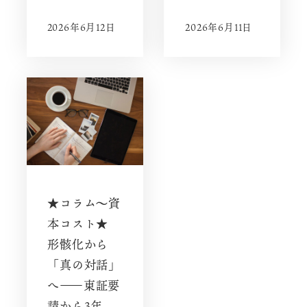
2026年6月12日
2026年6月11日
★コラム～資
本コスト★
形骸化から
「真の対話」
へ――東証要
請から3年、