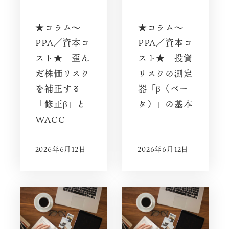
★コラム～
★コラム～
PPA／資本コ
PPA／資本コ
スト★ 歪ん
スト★ 投資
だ株価リスク
リスクの測定
を補正する
器「β（ベー
「修正β」と
タ）」の基本
WACC
2026年6月12日
2026年6月12日