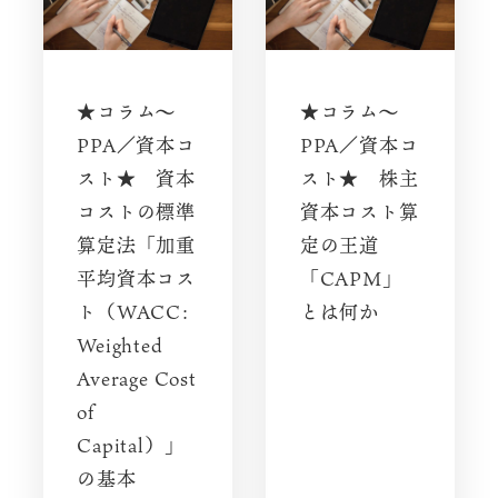
★コラム～
★コラム～
PPA／資本コ
PPA／資本コ
スト★ 資本
スト★ 株主
コストの標準
資本コスト算
算定法「加重
定の王道
平均資本コス
「CAPM」
ト（WACC:
とは何か
Weighted
Average Cost
of
Capital）」
の基本