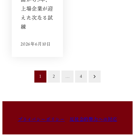
上場企業が迎
えた次なる試
練
2026年6月10日
投
1
2
…
4
稿
の
ペ
プライバシーポリシー
反社会的勢力への対応
ー