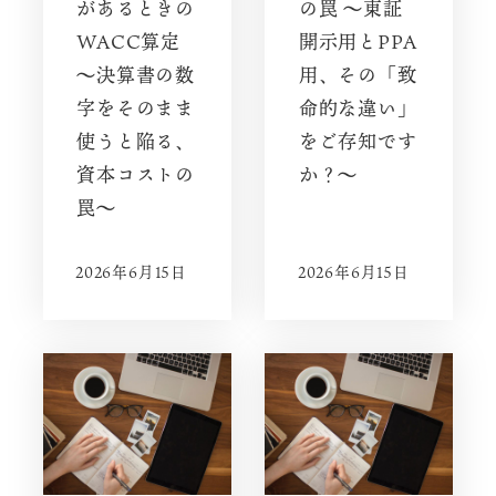
があるときの
の罠 〜東証
WACC算定
開示用とPPA
〜決算書の数
用、その「致
字をそのまま
命的な違い」
使うと陥る、
をご存知です
資本コストの
か？〜
罠〜
2026年6月15日
2026年6月15日