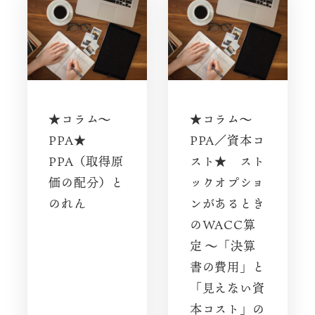
★コラム～
★コラム～
PPA★
PPA／資本コ
PPA（取得原
スト★ スト
価の配分）と
ックオプショ
のれん
ンがあるとき
のWACC算
定 〜「決算
書の費用」と
「見えない資
本コスト」の